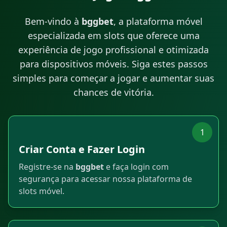
Bem-vindo à
bggbet
, a plataforma móvel
especializada em slots que oferece uma
experiência de jogo profissional e otimizada
para dispositivos móveis. Siga estes passos
simples para começar a jogar e aumentar suas
chances de vitória.
1
Criar Conta e Fazer Login
Registre-se na
bggbet
e faça login com
segurança para acessar nossa plataforma de
slots móvel.