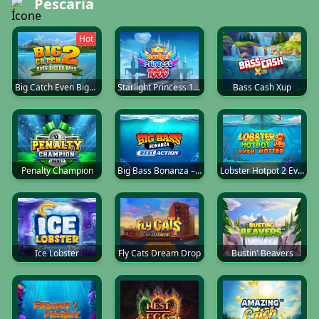
Pescaria
Hot
Big Catch Even Bigger Bass 2
Starlight Princess 1000
Bass Cash Xup
Penalty Champion
Big Bass Bonanza – Reel Action
Lobster Hotpot 2 Even Hotter
Ice Lobster
Fly Cats Dream Drop
Bustin' Beavers