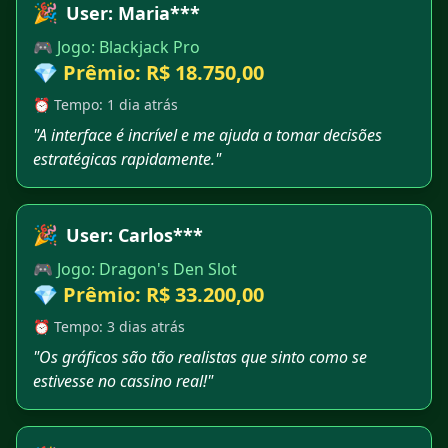
🎉
User: Maria***
🎮 Jogo: Blackjack Pro
💎 Prêmio: R$ 18.750,00
⏰ Tempo: 1 dia atrás
"A interface é incrível e me ajuda a tomar decisões
estratégicas rapidamente."
🎉
User: Carlos***
🎮 Jogo: Dragon's Den Slot
💎 Prêmio: R$ 33.200,00
⏰ Tempo: 3 dias atrás
"Os gráficos são tão realistas que sinto como se
estivesse no cassino real!"