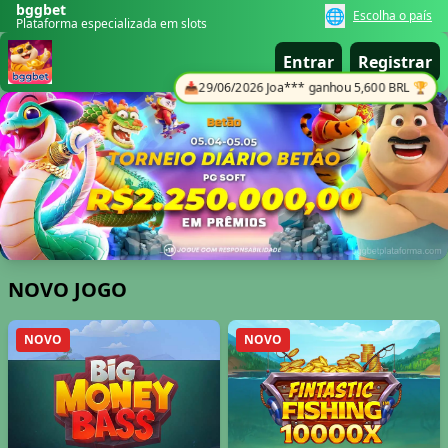
bggbet
🌐
Escolha o país
Plataforma especializada em slots
📥
29/06/2026 Joa*** ganhou 5,600 BRL 🏆
Entrar
Registrar
NOVO JOGO
NOVO
NOVO