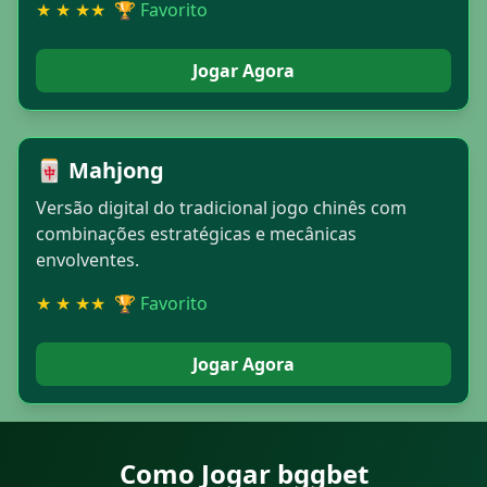
★
★
★★
🏆 Favorito
Jogar Agora
🀄 Mahjong
Versão digital do tradicional jogo chinês com
combinações estratégicas e mecânicas
envolventes.
★
★
★★
🏆 Favorito
Jogar Agora
Como Jogar bggbet