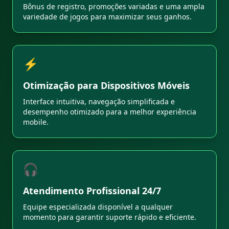
29/06/2026 Hei*** acertou o jackpot 32,000 BRL 🎰
Bônus de registro, promoções variadas e uma ampla
variedade de jogos para maximizar seus ganhos.
29/06/2026 Mate*** acertou o jackpot 46,000 BRL 🎰
29/06/2026 Mur*** acertou o jackpot 27,500 BRL 💥
29/06/2026 Ped*** acertou o jackpot 57,000 BRL 🎰
29/06/2026 Davi*** acertou o jackpot 36,000 BRL 🚀
⚡
29/06/2026 Jul*** ganhou 7,600 BRL 🔥
29/06/2026 Mari*** acertou o jackpot 18,000 BRL 💥
Otimização para Dispositivos Móveis
29/06/2026 Math*** ganhou 7,600 BRL 💰
Interface intuitiva, navegação simplificada e
29/06/2026 Thiag*** acertou o jackpot 38,500 BRL 🚀
desempenho otimizado para a melhor experiência
29/06/2026 Mathe*** ganhou 2,600 BRL 🏆
mobile.
29/06/2026 Juli*** acertou o jackpot 17,000 BRL 🚀
29/06/2026 Feli*** recebeu cashback 195 BRL 🎊
29/06/2026 Julia*** recebeu cashback 25 BRL 🎊
29/06/2026 Luc*** saque concluido de 2,600 BRL 💸
🎧
29/06/2026 Yasm*** saque concluido de 1,150 BRL 🏦
29/06/2026 Muri*** saque concluido de 3,350 BRL 🏦
Atendimento Profissional 24/7
29/06/2026 Maria*** acertou o jackpot 77,500 BRL 💥
Equipe especializada disponível a qualquer
momento para garantir suporte rápido e eficiente.