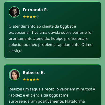
Fernanda R.
★
★
★
★
☆
4 estrelas
O atendimento ao cliente da bggbet é
excepcional! Tive uma dúvida sobre bônus e fui
prontamente atendido. Equipe profissional e
solucionou meu problema rapidamente. Ótimo
serviço!
Roberto K.
★
★
★
★
★
5 estrelas
Realizei um saque e recebi o valor em minutos! A
rapidez e eficiência da bggbet me
surpreenderam positivamente. Plataforma