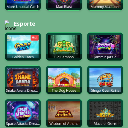
More Unusual Catch
Mad Blast
Mummy Multiplier
Esporte
Hot
Golden Catch
Big Bamboo
Jammin Jars 2
Snake Arena Dream Drop
The Dog House
Slingo River Re3ls
Space Attacks Dream Drop
Wisdom of Athena
Maze of Osiris