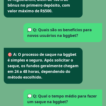
bônus no primeiro depósito, com
valor máximo de R$500.
💭 Q: Quais são os benefícios para
novos usuários na bggbet?
🎯 A: O processo de saque na bggbet
é simples e seguro. Após solicitar o
saque, os fundos geralmente chegam
em 24 a 48 horas, dependendo do
método escolhido.
💭 Q: Qual o tempo médio para fazer
um saque na bggbet?