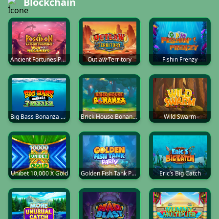
Blockchain
Ancient Fortunes Poseidon WOWPOT! Megaways
Outlaw Territory
Fishin Frenzy
Big Bass Bonanza 3 Reeler
Brick House Bonanza
Wild Swarm
Unibet 10,000 X Gold
Golden Fish Tank Party
Eric’s Big Catch