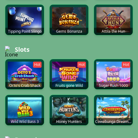
Tipping Point Slingo
Gems Bonanza
Attila the Hun
Slots
Hot
Hot
Hot
Octo's Crab Shack
Fruits gone Wild
Sugar Rush 1000
Wild Wild Bass 3
Honey Hunters
Cowabunga Dream Drop