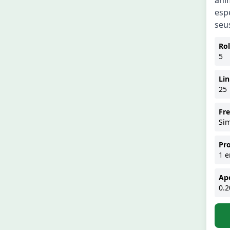
ani
esp
seu
Rol
5
Li
25
Fre
Sim
Pr
1 
Ap
0.2