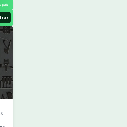
o país
trar
os