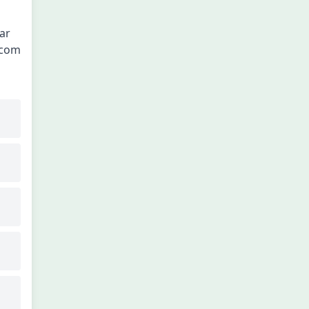
rar
 com