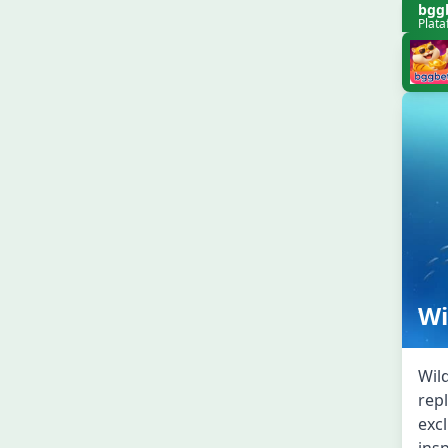
bgg
Plata
Wi
Wil
rep
exc