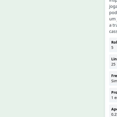
ins
jog
pode
um 
a t
cass
Rol
5
Li
25
Fre
Sim
Pr
1 
Ap
0.2