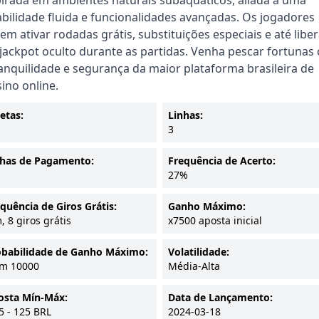
pirada em ambientes naturais subaquáticos, aliada a uma
abilidade fluida e funcionalidades avançadas. Os jogadores
m ativar rodadas grátis, substituições especiais e até libe
jackpot oculto durante as partidas. Venha pescar fortunas
ranquilidade e segurança da maior plataforma brasileira de
ino online.
etas:
Linhas:
3
nhas de Pagamento:
Frequência de Acerto:
27%
quência de Giros Grátis:
Ganho Máximo:
, 8 giros grátis
x7500 aposta inicial
obabilidade de Ganho Máximo:
Volatilidade:
em 10000
Média-Alta
osta Mín-Máx:
Data de Lançamento:
5 - 125 BRL
2024-03-18